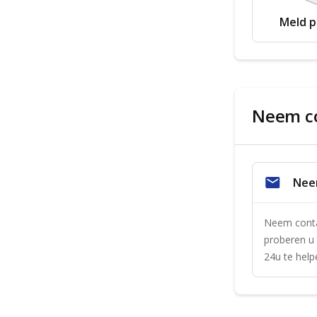
Meld 
Neem co
Nee
Neem contac
proberen u 
24u te help